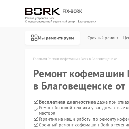
FIX-BORK
Ремонт устройств Bork
Специализированный cервисный центр г.
Благовещенск
Мы ремонтируем
Срочный ремонт
Це
Главная
Ремонт кофемашин Bork в Благовещенске
Ремонт кофемашин
в Благовещенске от 
Бесплатная диагностика
даже при отказ
Ремонт бытовой техники у вас дома с вые
мастера
Гарантия на наши работы по ремонту коф
Срочный ремонт кофемашин Bork в течени
Ремонт роботов-пылесосов Bork
Ремонт массажных кресел Bork
Ремонт гладильных систем Bork
Ремонт индукционных плит Bork
Ремонт водонагревателей Bork
Ремонт микроволновых печей Bork
Ремонт увлажнителей воздуха Bork
Ремонт очистителей воздуха Bork
Ремонт электросамокатов Bork
Ремонт вертикальных пылесосов Bork