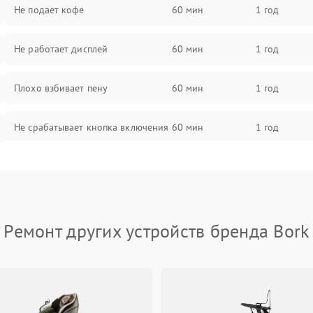
Не подает кофе
60 мин
1 год
Не работает дисплей
60 мин
1 год
Плохо взбивает пену
60 мин
1 год
Не срабатывает кнопка включения
60 мин
1 год
Запах гари при работе
60 мин
1 год
Постоянные сбои в работе
60 мин
1 год
Ремонт других устройств бренда Bork